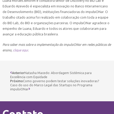
Luana Moraes Amorim é consultora sênior de Discovery no BID Lab e
Eduardo Azevedo é especialista em inovação no Banco Interamericano
de Desenvolvimento (BID), instituições financiadoras do impulsiONar. O
trabalho citado acima foi realizado em colaboração com toda a equipe
do BID Lab, do BID e organizações parceiras. O impulsiONar agradece o
empenho de Luana, Eduardo e todos os atores que colaboraram para
avançar a educação pública brasileira.
Para saber mais sobre a implementação do impulsiONar em redes públicas de
ensino,
clique aqui
.
Anterior
Natasha Macedo: Abordagem Sistêmica para
Excelência com Equidade
Próximo
Como governo podem testar soluções inovadoras?
Caso do uso do Marco Legal das Startups no Programa
impulsiONar
Contato