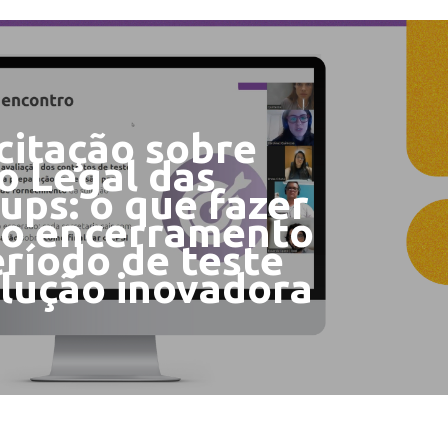
citação sobre
o Legal das
ups: o que fazer
 o encerramento
ríodo de teste
olução inovadora