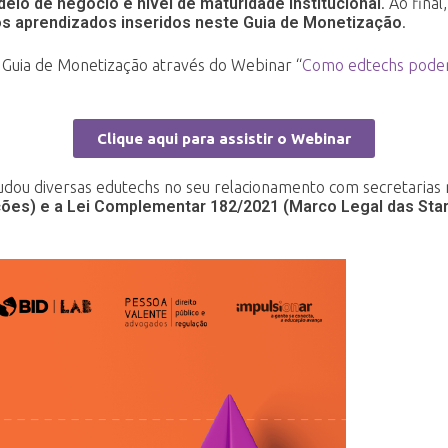
delo de negócio
e nível de maturidade institucional
. Ao fina
os aprendizados inseridos neste Guia de Monetização
.
Guia de Monetização através do Webinar “
Como edtechs pode
Clique aqui para assistir o Webinar
udou diversas edutechs no seu relacionamento com secretarias m
ações) e a Lei Complementar 182/2021 (Marco Legal das Sta