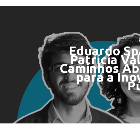
Eduardo Sp
Patrícia Va
Caminhos Ab
para a In
P