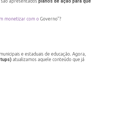
l, são apresentados
planos
de ação para que
m monetizar com o
Governo”?
unicipais e estaduais de educação. Agora,
rtups)
atualizamos aquele conteúdo que já