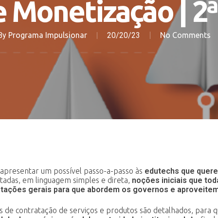
e Monetização | 2ª
By
Programa Impulsionar
20/20/23
No Comments
apresentar um possível
passo-a-passo às
edutechs que quer
ntadas, em
linguagem simples e direta,
noções iniciais que to
ntações gerais
para que abordem os governos e aproveite
os de contratação de
serviços e produtos são detalhados, para