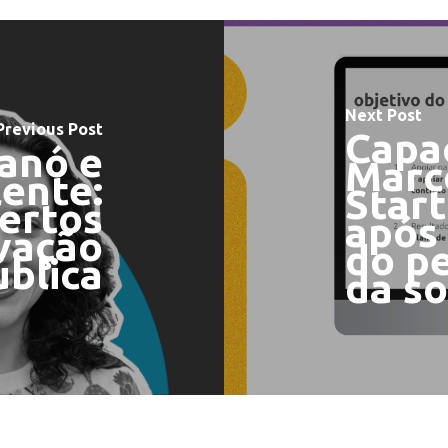
Next Post
Previous Post
Capa
anó e
Marc
lente:
Start
ertos
após
ovação
do pe
ública
da s