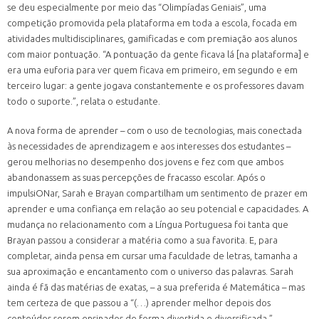
se deu especialmente por meio das “Olimpíadas Geniais”, uma
competição promovida pela plataforma em toda a escola, focada em
atividades multidisciplinares, gamificadas e com premiação aos alunos
com maior pontuação. “A pontuação da gente ficava lá [na plataforma] e
era uma euforia para ver quem ficava em primeiro, em segundo e em
terceiro lugar: a gente jogava constantemente e os professores davam
todo o suporte.”, relata o estudante.
A nova forma de aprender – com o uso de tecnologias, mais conectada
às necessidades de aprendizagem e aos interesses dos estudantes –
gerou melhorias no desempenho dos jovens e fez com que ambos
abandonassem as suas percepções de fracasso escolar. Após o
impulsiONar, Sarah e Brayan compartilham um sentimento de prazer em
aprender e uma confiança em relação ao seu potencial e capacidades. A
mudança no relacionamento com a Língua Portuguesa foi tanta que
Brayan passou a considerar a matéria como a sua favorita. E, para
completar, ainda pensa em cursar uma faculdade de letras, tamanha a
sua aproximação e encantamento com o universo das palavras. Sarah
ainda é fã das matérias de exatas, – a sua preferida é Matemática – mas
tem certeza de que passou a “(…) aprender melhor depois dos
conteúdos serem ensinados de forma divertida e diversificada.”