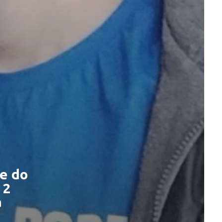
te do
 2
a